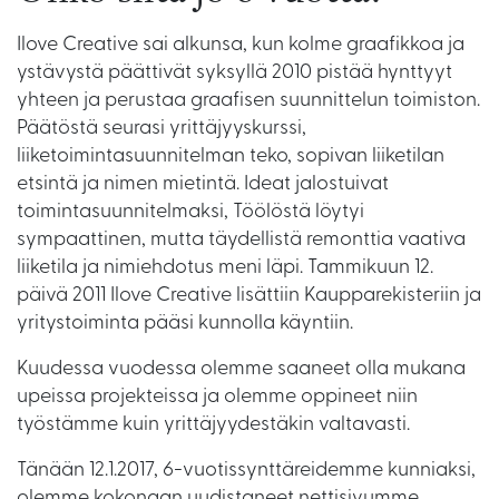
Ilove Creative sai alkunsa, kun kolme graafikkoa ja
ystävystä päättivät syksyllä 2010 pistää hynttyyt
yhteen ja perustaa graafisen suunnittelun toimiston.
Päätöstä seurasi yrittäjyyskurssi,
liiketoimintasuunnitelman teko, sopivan liiketilan
etsintä ja nimen mietintä. Ideat jalostuivat
toimintasuunnitelmaksi, Töölöstä löytyi
sympaattinen, mutta täydellistä remonttia vaativa
liiketila ja nimiehdotus meni läpi. Tammikuun 12.
päivä 2011 Ilove Creative lisättiin Kaupparekisteriin ja
yritystoiminta pääsi kunnolla käyntiin.
Kuudessa vuodessa olemme saaneet olla mukana
upeissa projekteissa ja olemme oppineet niin
työstämme kuin yrittäjyydestäkin valtavasti.
Tänään 12.1.2017, 6-vuotissynttäreidemme kunniaksi,
olemme kokonaan uudistaneet nettisivumme.