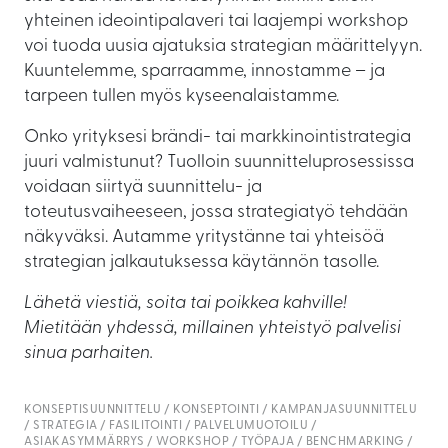
yhteinen ideointipalaveri tai laajempi workshop
voi tuoda uusia ajatuksia strategian määrittelyyn.
Kuuntelemme, sparraamme, innostamme – ja
tarpeen tullen myös kyseenalaistamme.
Onko yrityksesi brändi- tai markkinointistrategia
juuri valmistunut? Tuolloin suunnitteluprosessissa
voidaan siirtyä suunnittelu- ja
toteutusvaiheeseen, jossa strategiatyö tehdään
näkyväksi. Autamme yritystänne tai yhteisöä
strategian jalkautuksessa käytännön tasolle.
Lähetä viestiä, soita tai poikkea kahville!
Mietitään yhdessä, millainen yhteistyö palvelisi
sinua parhaiten.
KONSEPTISUUNNITTELU
KONSEPTOINTI
KAMPANJASUUNNITTELU
STRATEGIA
FASILITOINTI
PALVELUMUOTOILU
ASIAKASYMMÄRRYS
WORKSHOP
TYÖPAJA
BENCHMARKING