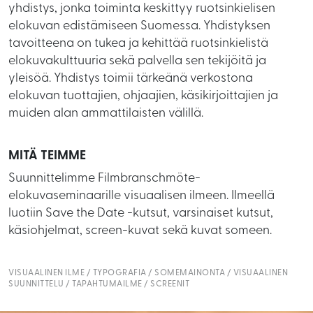
yhdistys, jonka toiminta keskittyy ruotsinkielisen
elokuvan edistämiseen Suomessa. Yhdistyksen
tavoitteena on tukea ja kehittää ruotsinkielistä
elokuvakulttuuria sekä palvella sen tekijöitä ja
yleisöä. Yhdistys toimii tärkeänä verkostona
elokuvan tuottajien, ohjaajien, käsikirjoittajien ja
muiden alan ammattilaisten välillä.
MITÄ TEIMME
Suunnittelimme Filmbranschmöte-
elokuvaseminaarille visuaalisen ilmeen. Ilmeellä
luotiin Save the Date -kutsut, varsinaiset kutsut,
käsiohjelmat, screen-kuvat sekä kuvat someen.
VISUAALINEN ILME
TYPOGRAFIA
SOMEMAINONTA
VISUAALINEN
SUUNNITTELU
TAPAHTUMAILME
SCREENIT