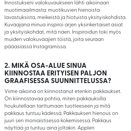
Innostukseni valokuvaukseen lähti aikoinaan
muotimaailmasta: muotikuvien hienoista
lavastuksista, meikeistä ja hiotuista yksityiskohdista.
Kuvaajana minua inspiroi arjen yksinkertaiset asiat
ja yksityiskohdat, mitä näen. Inspiroidun toki myös
muiden valokuvaajien töistä, joita seuraan
pääasiassa Instagramissa.
2. MIKÄ OSA-ALUE SINUA
KIINNOSTAA ERITYISEN PALJON
GRAAFISESSA SUUNNITTELUSSA?
Viime aikoina on kiinnostanut etenkin pakkaukset.
On kiinnostavaa pohtia, miten pakkauksilla
houkutellaan tarttumaan tuotteeseen ja mitä
pakkaus tuntuu kädessä. Pakkauksen hienous on
juuri sen moniaistisessa kokemisessa. Pakkaus
näyttää ja tuntuu aina joltakin. Applen