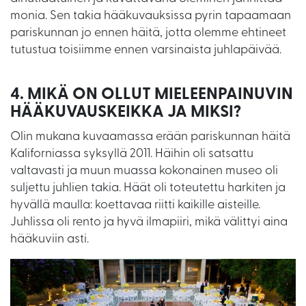
monia. Sen takia hääkuvauksissa pyrin tapaamaan
pariskunnan jo ennen häitä, jotta olemme ehtineet
tutustua toisiimme ennen varsinaista juhlapäivää.
4. MIKÄ ON OLLUT MIELEENPAINUVIN
HÄÄKUVAUSKEIKKA JA MIKSI?
Olin mukana kuvaamassa erään pariskunnan häitä
Kaliforniassa syksyllä 2011. Häihin oli satsattu
valtavasti ja muun muassa kokonainen museo oli
suljettu juhlien takia. Häät oli toteutettu harkiten ja
hyvällä maulla: koettavaa riitti kaikille aisteille.
Juhlissa oli rento ja hyvä ilmapiiri, mikä välittyi aina
hääkuviin asti.