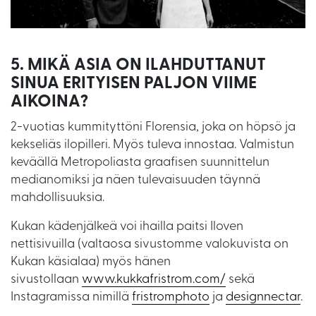
5. MIKÄ ASIA ON ILAHDUTTANUT
SINUA ERITYISEN PALJON VIIME
AIKOINA?
2-vuotias kummityttöni Florensia, joka on höpsö ja
kekseliäs ilopilleri. Myös tuleva innostaa. Valmistun
keväällä Metropoliasta graafisen suunnittelun
medianomiksi ja näen tulevaisuuden täynnä
mahdollisuuksia.
Kukan kädenjälkeä voi ihailla paitsi Iloven
nettisivuilla (valtaosa sivustomme valokuvista on
Kukan käsialaa) myös hänen
sivustollaan
www.kukkafristrom.com/
sekä
Instagramissa nimillä
fristromphoto
ja
designnectar
.