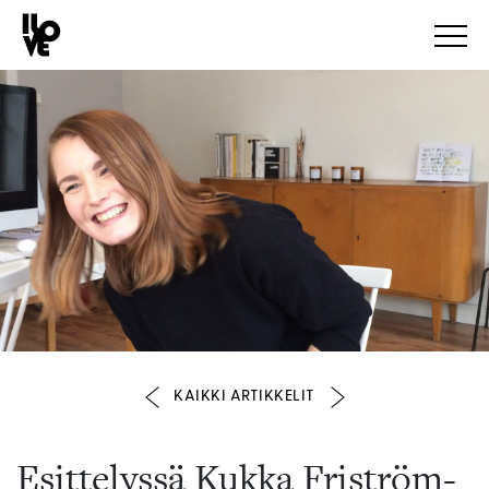
KAIKKI ARTIKKELIT
Esittelyssä Kukka Friström-