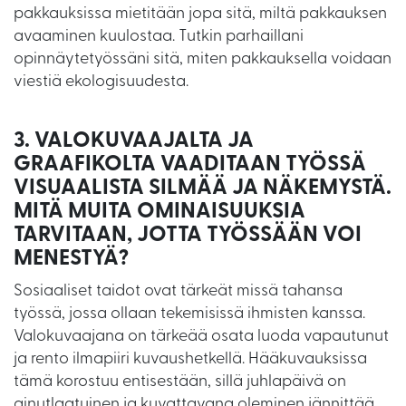
pakkauksissa mietitään jopa sitä, miltä pakkauksen
avaaminen kuulostaa. Tutkin parhaillani
opinnäytetyössäni sitä, miten pakkauksella voidaan
viestiä ekologisuudesta.
3. VALOKUVAAJALTA JA
GRAAFIKOLTA VAADITAAN TYÖSSÄ
VISUAALISTA SILMÄÄ JA NÄKEMYSTÄ.
MITÄ MUITA OMINAISUUKSIA
TARVITAAN, JOTTA TYÖSSÄÄN VOI
MENESTYÄ?
Sosiaaliset taidot ovat tärkeät missä tahansa
työssä, jossa ollaan tekemisissä ihmisten kanssa.
Valokuvaajana on tärkeää osata luoda vapautunut
ja rento ilmapiiri kuvaushetkellä. Hääkuvauksissa
tämä korostuu entisestään, sillä juhlapäivä on
ainutlaatuinen ja kuvattavana oleminen jännittää