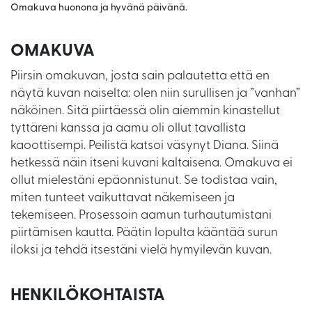
Omakuva huonona ja hyvänä päivänä.
OMAKUVA
Piirsin omakuvan, josta sain palautetta että en
näytä kuvan naiselta: olen niin surullisen ja ”vanhan”
näköinen. Sitä piirtäessä olin aiemmin kinastellut
tyttäreni kanssa ja aamu oli ollut tavallista
kaoottisempi. Peilistä katsoi väsynyt Diana. Siinä
hetkessä näin itseni kuvani kaltaisena. Omakuva ei
ollut mielestäni epäonnistunut. Se todistaa vain,
miten tunteet vaikuttavat näkemiseen ja
tekemiseen. Prosessoin aamun turhautumistani
piirtämisen kautta. Päätin lopulta kääntää surun
iloksi ja tehdä itsestäni vielä hymyilevän kuvan.
HENKILÖKOHTAISTA