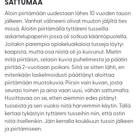
SATTUMAA
Aloin piirtämään uudestaan lähes 10 vuoden tauon
jälkeen. Vanhat välineeni olivat muuton jäljiltä ties
missä. Aloitin piirtämällä tyttäreni tusseilla
askartelupaperiin jossa oli sotkua kääntöpuolella.
Joitakin parempia opiskeluaikaisia tusseja löytyi
kaapista, mutta osa niistä oli jo kuivunut. Mietin
mitä piirtäisin, selasin kuvia puhelimesta ja päätin
piirtää 2-vuotiaan poikani. Siitä se sitten lähti, en
mitenkään laskelmoidusti päättänyt aloittaa
piirtämään muotokuvia. Piirsin vain kuvan, josta
seurasi toinen ja aina vaan uusi, vähän sattumalta.
Huvittavaa on se, etten aiemmin edes pitänyt
tusseista ja sen vuoksi niitä harvemmin käytin. Tällä
kertaa tykästyin tyttäreni tusseihin niin, että ostin
niitä itsellenikin. Jäin kerralla koukkuun tussin jälkeen
ja piirtämiseen.