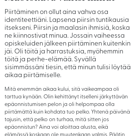
Piirtäminen on ollut aina vahva osa
identiteettiäni. Lapsena piirsin tuntikausia
itsekseni. Piirsin ja maalasin ihmisiä, koska
ne kiinnostivat minua. Jossain vaiheessa
opiskeluiden jälkeen piirtäminen kuitenkin
jäi. Oli töitä ja harrastuksia, myöhemmin
töitä ja perhe-elämää. Syvällä
sisimmässäni tiesin, että minun tulisi löytää
aikaa piirtämiselle.
Mitä enemmän aikaa kului, sitä vaikeampaa oli
tarttua kynään. Olin kehittänyt itselleni järkyttävän
epäonnistumisen pelon ja oli helpompaa olla
piirtämättä kuin kohdata tuo pelko. Yhtenä päivänä
tajusin, että pelko on turhaa, mitä sitten jos
epäonnistun? Aina voi aloittaa alusta, eikä
elämässä koskaan ole muutenkaan valmis. Päätin