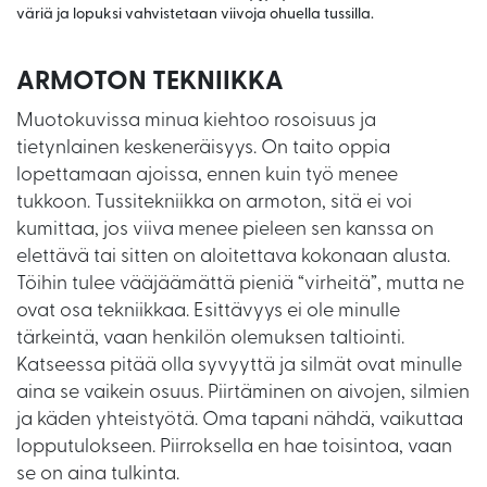
väriä ja lopuksi vahvistetaan viivoja ohuella tussilla.
ARMOTON TEKNIIKKA
Muotokuvissa minua kiehtoo rosoisuus ja
tietynlainen keskeneräisyys. On taito oppia
lopettamaan ajoissa, ennen kuin työ menee
tukkoon. Tussitekniikka on armoton, sitä ei voi
kumittaa, jos viiva menee pieleen sen kanssa on
elettävä tai sitten on aloitettava kokonaan alusta.
Töihin tulee vääjäämättä pieniä “virheitä”, mutta ne
ovat osa tekniikkaa. Esittävyys ei ole minulle
tärkeintä, vaan henkilön olemuksen taltiointi.
Katseessa pitää olla syvyyttä ja silmät ovat minulle
aina se vaikein osuus. Piirtäminen on aivojen, silmien
ja käden yhteistyötä. Oma tapani nähdä, vaikuttaa
lopputulokseen. Piirroksella en hae toisintoa, vaan
se on aina tulkinta.