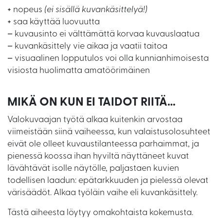
+
nopeus
(ei sisällä kuvankäsittelyä!)
+
saa käyttää luovuutta
–
kuvausinto ei välttämättä korvaa kuvauslaatua
–
kuvankäsittely vie aikaa ja vaatii taitoa
–
visuaalinen lopputulos voi olla kunnianhimoisesta
visiosta huolimatta amatöörimäinen
MIKÄ ON KUN EI TAIDOT RIITÄ…
Valokuvaajan työtä alkaa kuitenkin arvostaa
viimeistään siinä vaiheessa, kun valaistusolosuhteet
eivät ole olleet kuvaustilanteessa parhaimmat, ja
pienessä koossa ihan hyviltä näyttäneet kuvat
lävähtävät isolle näytölle, paljastaen kuvien
todellisen laadun: epätarkkuuden ja pielessä olevat
värisäädöt. Alkaa työläin vaihe eli kuvankäsittely.
Tästä aiheesta löytyy omakohtaista kokemusta.