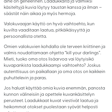
aihe on geneerinen. Laadukkaita ja valmiiksi
käsiteltyjä kuvia löytyy taustan kanssa ja ilman –
säästät näin aikaa ja myös hermoja.
Valokuvaajan käyttö on hyvä vaihtoehto, kun
kuvilta vaaditaan laatua, pitkäikäisyyttä ja
persoonallista otetta.
Omien valokuvien kohdalla ole terveen kriittinen ja
valmis noudattamaan ohjetta “kill your darlings”.
Mieti, tuoko oma otos lisäarvoa vai löytyisikö
kuvapankista laadukkaampi vaihtoehto? Joskus
autenttisuus on paikallaan ja oma otos on kaikkein
puhuttelevin ja paras.
Jos haluat käyttää omia kuvia enemmän, panosta
kunnon välineisiin ja opettele kuvankäsittelyn
perusteet. Laadukkaat kuvat viestivät laatua ja
heikommat otokset puolestaan syövät helposti