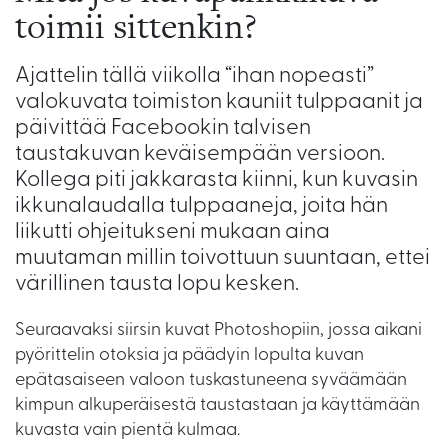
toimii sittenkin?
Ajattelin tällä viikolla “ihan nopeasti”
valokuvata toimiston kauniit tulppaanit ja
päivittää Facebookin talvisen
taustakuvan keväisempään versioon.
Kollega piti jakkarasta kiinni, kun kuvasin
ikkunalaudalla tulppaaneja, joita hän
liikutti ohjeitukseni mukaan aina
muutaman millin toivottuun suuntaan, ettei
värillinen tausta lopu kesken.
Seuraavaksi siirsin kuvat Photoshopiin, jossa aikani
pyörittelin otoksia ja päädyin lopulta kuvan
epätasaiseen valoon tuskastuneena syväämään
kimpun alkuperäisestä taustastaan ja käyttämään
kuvasta vain pientä kulmaa.