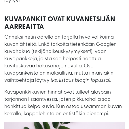
löytyy?
KUVAPANKIT OVAT KUVANETSIJÄN
AARREAITTA
Onneksi netin äärellä on tarjolla hyvä valikoima
kuvanlähteitä. Enkä tarkoita tietenkään Googlen
kuvahakua (tekijänoikeuskysymykset!), vaan
kuvapankkeja, joista saa helposti haettua
kuvituskuvaa hakusanojen avulla. Osa
kuvapankeista on maksullisia, mutta ilmaisiakin
vaihtoehtoja löytyy
(ks. listaus blogin lopussa).
Kuvapankkikuvien hinnat ovat tulleet alaspäin
tarjonnan lisääntyessä, joten pikkurahalla saa
hankittua kelpo kuvia. Kun ostaa useamman kuvan
kerralla, kappalehinta on entistäkin pienempi.