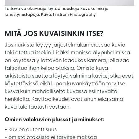
Taitava valokuvaaja löytää hauskoja kuvakulmia ja
lähestymistapoja. Kuva: Friström Photography
MITÄ JOS KUVAISINKIN ITSE?
Jos nurkista löytyy järjestelmäkamera, saa kuvia
toki otettua itsekin. Lisäksi monissa älypuhelimissa
on käytössä yllättävän laadukas kamera, jolla saa
taltioitua ihan kelpo otoksia. Omista kuva-
arkistoista saattaa löytyä valmiina kuvia, jotka ovat
käytettävissä eikä lupaa kuvankäyttöön tarvitse
kysyä kuin mahdolliselta kuvassa esiintyvältä
henkilöltä. Käyttöoikeudet ovat sinun eikä sama
kuva tule taatusti vastaan.
Omien valokuvien plussat ja miinukset:
+
kuvien autenttisuus
+
omista otoksista ei tarvitse maksaa