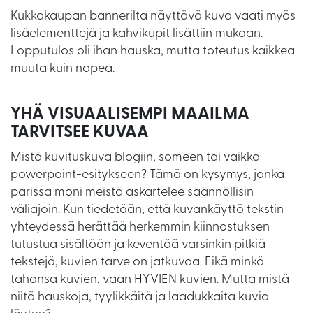
Kukkakaupan bannerilta näyttävä kuva vaati myös
lisäelementtejä ja kahvikupit lisättiin mukaan.
Lopputulos oli ihan hauska, mutta toteutus kaikkea
muuta kuin nopea.
YHÄ VISUAALISEMPI MAAILMA
TARVITSEE KUVAA
Mistä kuvituskuva blogiin, someen tai vaikka
powerpoint-esitykseen? Tämä on kysymys, jonka
parissa moni meistä askartelee säännöllisin
väliajoin. Kun tiedetään, että kuvankäyttö tekstin
yhteydessä herättää herkemmin kiinnostuksen
tutustua sisältöön ja keventää varsinkin pitkiä
tekstejä, kuvien tarve on jatkuvaa. Eikä minkä
tahansa kuvien, vaan HYVIEN kuvien. Mutta mistä
niitä hauskoja, tyylikkäitä ja laadukkaita kuvia