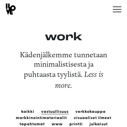
work
Kädenjälkemme tunnetaan
minimalistisesta ja
puhtaasta tyylistä.
Less is
more.
kaikki
vastuullisuus
verkkokauppa
markkinointimateriaalit
visuaaliset ilmeet
tapahtumat
www
printti
julkaisut