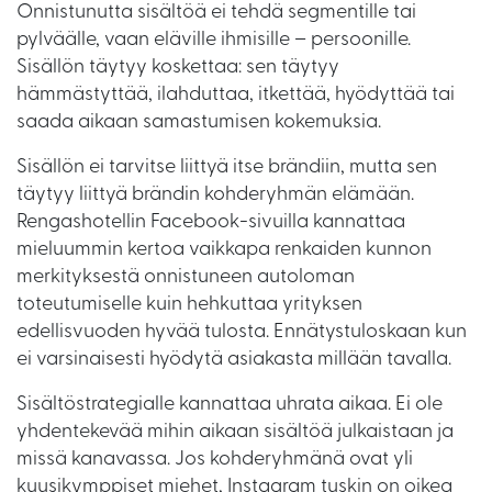
Onnistunutta sisältöä ei tehdä segmentille tai
pylväälle, vaan eläville ihmisille – persoonille.
Sisällön täytyy koskettaa: sen täytyy
hämmästyttää, ilahduttaa, itkettää, hyödyttää tai
saada aikaan samastumisen kokemuksia.
Sisällön ei tarvitse liittyä itse brändiin, mutta sen
täytyy liittyä brändin kohderyhmän elämään.
Rengashotellin Facebook-sivuilla kannattaa
mieluummin kertoa vaikkapa renkaiden kunnon
merkityksestä onnistuneen autoloman
toteutumiselle kuin hehkuttaa yrityksen
edellisvuoden hyvää tulosta. Ennätystuloskaan kun
ei varsinaisesti hyödytä asiakasta millään tavalla.
Sisältöstrategialle kannattaa uhrata aikaa. Ei ole
yhdentekevää mihin aikaan sisältöä julkaistaan ja
missä kanavassa. Jos kohderyhmänä ovat yli
kuusikymppiset miehet, Instagram tuskin on oikea