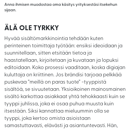
Anna ihmisen muodostaa oma käsitys yrityksestäsi itsekehun
sijaan.
ÄLÄ OLE TYRKKY
Hyvää sisältömarkkinointia tehdään kuten
perinteinen toimittaja työtään: ensiksi ideoidaan ja
suunnitellaan, sitten etsitään tietoa ja
haastatellaan, kirjoitetaan ja kuvataan ja lopuksi
editoidaan. Koko prosessi vaaditaan, koska digiajan
kuluttaja on kriittinen. Jos brändisi tarjoaa pelkkää
puskevaa ”meillä on paras tuote” -tyyppistä
sisältöä, se sivuutetaan. Yksioikoinen mainosmainen
sisältö karkottaa asiakkaat yhtä tehokkaasti kuin se
tyyppi juhlissa, joka ei osaa puhua muusta kuin
itsestään. Siksi kannattaa mieluummin olla se
tyyppi, joka kertoo omista asioistaan
samastuttavasti, elävästi ja asiantuntevasti. Hän,