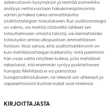
askarruttaviin kysymyksiin ja teettää esimerkiksi
analyysi nettisivuistaan hakukoneoptimointia
varten ja hakea tukea ammattilaisilta
sisältöstrategian toteutukseen. Kun sisältöstrategia
on valmis, voi miettiä riittävätkö rahkeet sen
toteuttamiseen omasta talosta, vai kannattaisiko
toteutuskin antaa ulkopuolisen ammattilaisen
hoitoon. Voisi sanoa, että sisältömarkkinointi on
kuin mehiläistarhaajan kukkaniitty: mitä paremmin
hän osaa valita niitylleen kukkia, joita mehiläiset
rakastavat, sitä enemmän syntyy purkitettavaa
hunajaa. Mehiläisiä ei voi painostaa
hunajanvalmistukseen, ne tekevät sen ahkerasti ja
vapaaehtoisesti kunhan kukat ovat mieleisiä.
KIRJOITTAJASTA