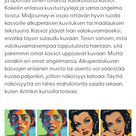
ja upottaa siihen toisesta valokuvasta kasvot.
Kokeilin erilaisia kuvitustyylejä ja sama ongelma
toistui. Midjourney ei osaa riittävän hyvin tuoda
kasvoille alkuperäisen kuvituksen tai maalauksen
tekstuuria. Kasvot jäävät liian valokuvamaiseksi,
eivätkä täysin sulaudu kuvaan. Toisin sanoen, mitä
valokuvamaisempaa lopputulosta haetaan, sitä
paremmin omat kasvot uppoavat kuvaan. Mutta
siinäkin on omat ongelmansa. Alkuperäiskuvan
kasvojen erilainen muoto tai asento voi vääristää
kuvaa paljonkin, jolloin näköisyys katoaa. Täyttä
näköisyyttä on lähes mahdotonta saada aikaan,
kuten Anttikin kurssilla toteaa.