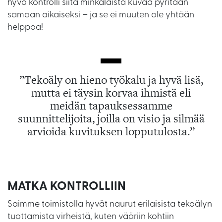
hyvä kontrolli siitä minkälaista kuvaa pyritään
samaan aikaiseksi – ja se ei muuten ole yhtään
helppoa!
”Tekoäly on hieno työkalu ja hyvä lisä,
mutta ei täysin korvaa ihmistä eli
meidän tapauksessamme
suunnittelijoita, joilla on visio ja silmää
arvioida kuvituksen lopputulosta.”
MATKA KONTROLLIIN
Saimme toimistolla hyvät naurut erilaisista tekoälyn
tuottamista virheistä, kuten vääriin kohtiin