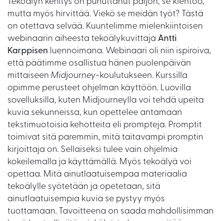
Tekoälyn kehitys on puhuttanut paljon, se kiehtoo,
mutta myös hirvittää. Viekö se meidän työt? Tästä
on otettava selvää. Kuuntelimme mielenkiintoisen
webinaarin aiheesta tekoälykuvittaja
Antti
Karppisen
luennoimana. Webinaari oli niin ispiroiva,
että päätimme osallistua hänen puolenpäivän
mittaiseen
Midjourney
-koulutukseen. Kurssilla
opimme perusteet ohjelman käyttöön. Luovilla
sovelluksilla, kuten Midjourneylla voi tehdä upeita
kuvia sekunneissa, kun opettelee antamaan
tekstimuotoisia kehotteita eli prompteja. Promptit
toimivat sitä paremmin, mitä taitavampi promptin
kirjoittaja on. Sellaiseksi tulee vain ohjelmia
kokeilemalla ja käyttämällä. Myös tekoälyä voi
opettaa. Mitä ainutlaatuisempaa materiaalia
tekoälylle syötetään ja opetetaan, sitä
ainutlaatuisempia kuvia se pystyy myös
tuottamaan. Tavoitteena on saada mahdollisimman