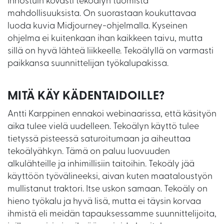
Innostuin kovasti tekoälyn tuomista
mahdollisuuksista. On suorastaan koukuttavaa
luoda kuvia Midjourney-ohjelmalla. Kyseinen
ohjelma ei kuitenkaan ihan kaikkeen taivu, mutta
sillä on hyvä lähteä liikkeelle. Tekoälyllä on varmasti
paikkansa suunnittelijan työkalupakissa.
MITÄ KÄY KÄDENTAIDOILLE?
Antti Karppinen ennakoi webinaarissa, että käsityön
aika tulee vielä uudelleen. Tekoälyn käyttö tulee
tietyssä pisteessä saturoitumaan ja aiheuttaa
tekoälyähkyn. Tämä on paluu luovuuden
alkulähteille ja inhimillisiin taitoihin. Tekoäly jää
käyttöön työvälineeksi, aivan kuten maataloustyön
mullistanut traktori. Itse uskon samaan. Tekoäly on
hieno työkalu ja hyvä lisä, mutta ei täysin korvaa
ihmistä eli meidän tapauksessamme suunnittelijoita,