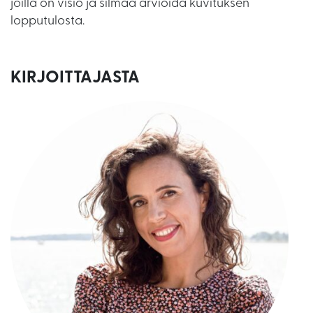
joilla on visio ja silmää arvioida kuvituksen
lopputulosta.
KIRJOITTAJASTA