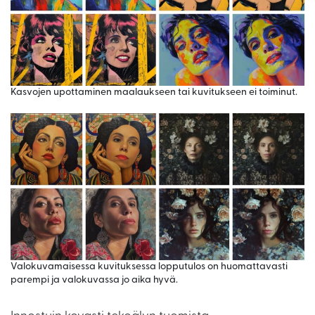
Kasvojen upottaminen maalaukseen tai kuvitukseen ei toiminut.
Valokuvamaisessa kuvituksessa lopputulos on huomattavasti
parempi ja valokuvassa jo aika hyvä.